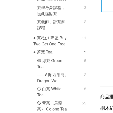
茶學啟蒙課程，
3
從此懂點茶
茶藝師、評茶師
2
課程
● 買2送1 專區 Buy
11
Two Get One Free
● 茶葉 Tea
🟢 綠茶 Green
6
Tea
——8折 西湖龍井
2
Dragon Well
⚪️ 白茶 White
8
Tea
商品
🔵 青茶（烏龍
55
桐木
茶） Oolong Tea