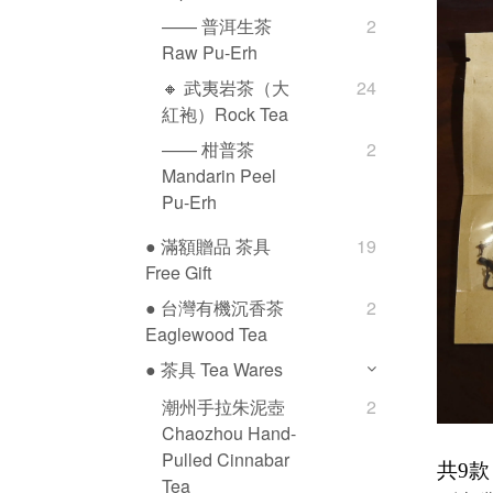
—— 普洱生茶
2
Raw Pu-Erh
🔸 武夷岩茶（大
24
紅袍）Rock Tea
—— 柑普茶
2
Mandarin Peel
Pu-Erh
● 滿額贈品 茶具
19
Free Gift
● 台灣有機沉香茶
2
Eaglewood Tea
● 茶具 Tea Wares
潮州手拉朱泥壺
2
Chaozhou Hand-
Pulled Cinnabar
共9款
Tea