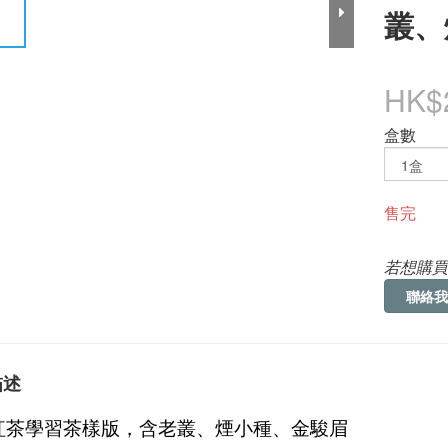
叢、
HK$
盒數
售完
若想購買
聯絡我
描述
紅茶學習茶樣版，含老叢、煙小種、金駿眉