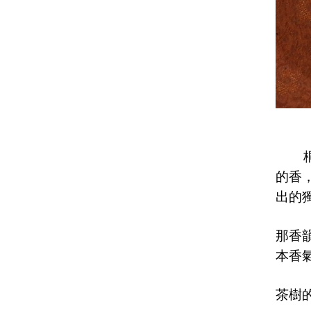
的香
出的
那香
本香
茶樹