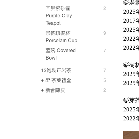
🍃
宜興紫砂壺
2
202
Purple-Clay
201
Teapot
202
景德鎮瓷杯
9
202
Porcelain Cup
202
蓋碗 Covered
7
Bowl
🍃樹
12泡裝正岩茶
7
202
● 🎁 茶葉禮盒
5
202
● 新會陳皮
2
🍃芽
202
202