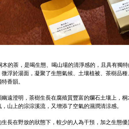
桐木的茶，是喝生態、喝山場的清淨感的，且具有獨特
，微浮於湯面，凝聚了生態氣候、土壤植被、茶樹品種
獨特香韻。
韻幽遠澄明，
茶樹生長在腐殖質豐富的爛石土壤上，
桐
氣，山上的淙淙溪流，又增添了空氣的濕潤清涼感。
的生長在野放的狀態下，較少的人為干預，加之生態優