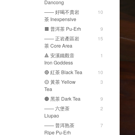
Dancong
—— 好喝不貴岩
10
茶 Inexpensive
🟫 普洱茶 Pu-Erh
9
—— 正岩產區岩
15
茶 Core Area
🔺 安溪鐵觀音
1
Iron Goddess
🔴 紅茶 Black Tea
10
🟡 黃茶 Yellow
3
Tea
🟤 黑茶 Dark Tea
9
—— 六堡茶
2
Liupao
—— 普洱熟茶
7
Ripe Pu-Erh