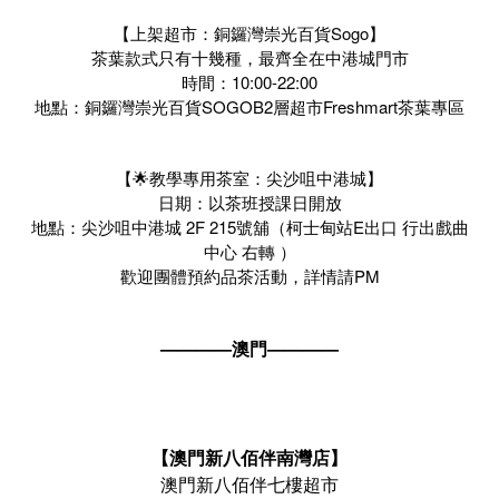
【上架超市：銅鑼灣崇光百貨Sogo】
茶葉款式只有十幾種，最齊全在中港城門市
時間：10:00-22:00
地點：銅鑼灣崇光百貨SOGOB2層超市Freshmart茶葉專區
【🌟教學專用茶室：尖沙咀中港城】
日期：以茶班授課日開放
地點：尖沙咀中港城 2F 215號舖（柯士甸站E出口 行出戲曲
中心 右轉 ）
歡迎團體預約品茶活動，詳情請PM
————澳門————
【澳門新八佰伴南灣店】
澳門新八佰伴七樓超市