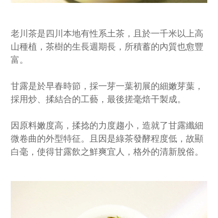
老川茶是四川本地有性系土茶，且於一千米以上高
山種植，茶樹的生長週期長，所積蓄的內質也愈豐
富。
甘露是於早春時節，採一芽一葉初展的細嫩芽葉，
採用炒、揉結合的工藝，最後搓毫焙干製成。
因原料嫩度高，揉捻的力度趨小，造就了甘露纖細
微卷曲的外型特征。且因是綠茶發酵程度低，故顯
白毫，使得甘露飲之鮮爽宜人，格外的清新脫俗。