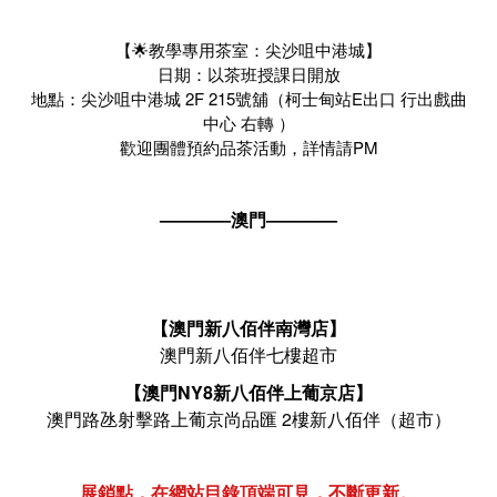
【🌟教學專用茶室：尖沙咀中港城】
日期：以茶班授課日開放
地點：尖沙咀中港城 2F 215號舖（柯士甸站E出口 行出戲曲
中心 右轉 ）
歡迎團體預約品茶活動，詳情請PM
————澳門————
【澳門新八佰伴南灣店】
澳門新八佰伴七樓超市
【澳門NY8新八佰伴上葡京店】
澳門路氹射擊路上葡京尚品匯 2樓新八佰伴（超市）
展銷點，在網站目錄頂端可見，不斷更新。