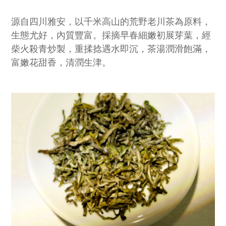
源自四川雅安，以千米高山的荒野老川茶為原料，
生態尤好，內質豐富。採摘早春細嫩初展芽葉，經
柴火殺青炒製，重揉捻遇水即沉，茶湯潤滑飽滿，
富嫩花甜香，清潤生津。