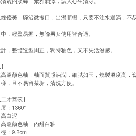
為清麗的淡綠，素雅潤澤，讓人心生清涼。
弧線優美，碗沿微撇口，出湯順暢，只要不注水過滿，不
適中，輕盈易握，無論男女使用皆合適。
設計，整體造型周正，獨特釉色，又不失活潑感。
色
】
鎮高溫顏色釉，釉面質感油潤，細膩如玉，燒製溫度高，
多樣，且不易留茶垢，清洗方便。
色二才蓋碗】
度：1360°
：高白泥
：高溫顏色釉，內甜白釉
徑：9.2cm