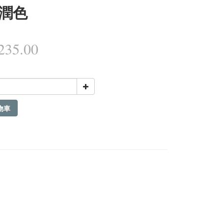
潤色
35.00
物車