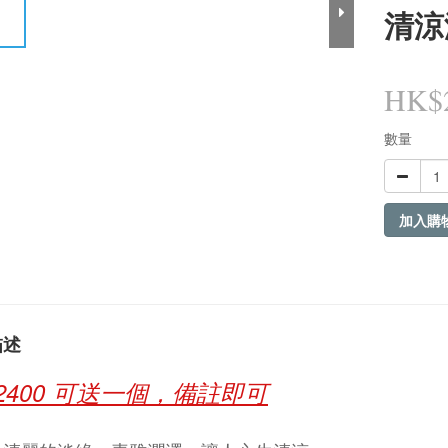
清涼
HK$2
數量
加入購
描述
$2400 可送一個，備註即可