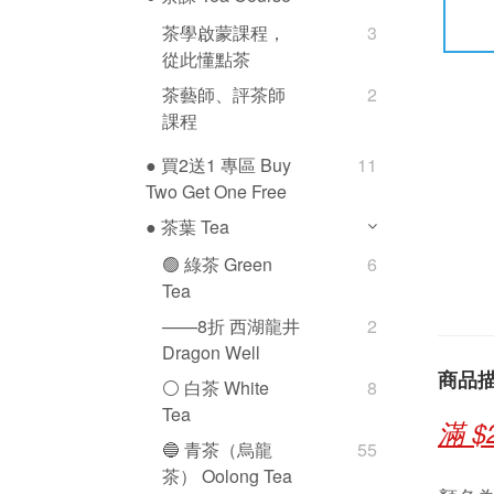
茶學啟蒙課程，
3
從此懂點茶
茶藝師、評茶師
2
課程
● 買2送1 專區 Buy
11
Two Get One Free
● 茶葉 Tea
🟢 綠茶 Green
6
Tea
——8折 西湖龍井
2
Dragon Well
商品
⚪️ 白茶 White
8
Tea
滿 
🔵 青茶（烏龍
55
茶） Oolong Tea