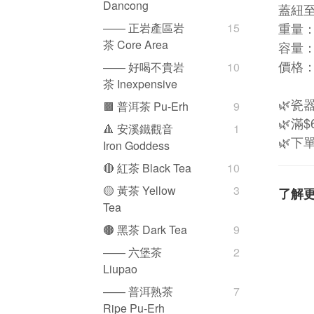
Dancong
蓋紐至
重量：
—— 正岩產區岩
15
茶 Core Area
容量：
價格：
—— 好喝不貴岩
10
茶 Inexpensive
🌿瓷
🟫 普洱茶 Pu-Erh
9
🌿滿
🔺 安溪鐵觀音
1
🌿
Iron Goddess
🔴 紅茶 Black Tea
10
🟡 黃茶 Yellow
3
了解
Tea
🟤 黑茶 Dark Tea
9
—— 六堡茶
2
Liupao
—— 普洱熟茶
7
Ripe Pu-Erh