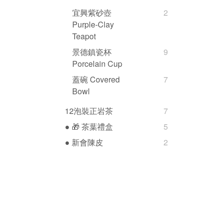
宜興紫砂壺
2
Purple-Clay
Teapot
景德鎮瓷杯
9
Porcelain Cup
蓋碗 Covered
7
Bowl
12泡裝正岩茶
7
● 🎁 茶葉禮盒
5
● 新會陳皮
2