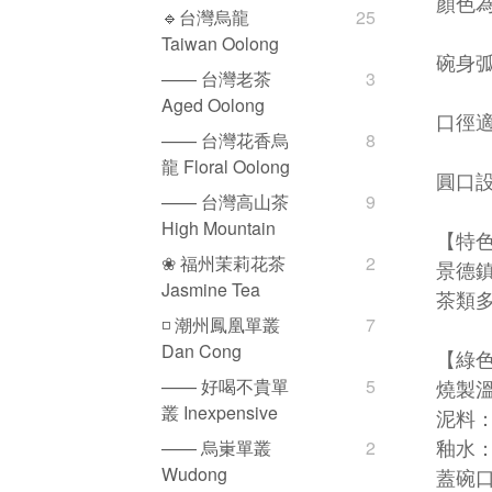
顏色
🔹台灣烏龍
25
Taiwan Oolong
碗身
—— 台灣老茶
3
Aged Oolong
口徑
—— 台灣花香烏
8
龍 Floral Oolong
圓口
—— 台灣高山茶
9
High Mountain
【
特
❀ 福州茉莉花茶
2
景德
Jasmine Tea
茶類
◽️ 潮州鳳凰單叢
7
Dan Cong
【綠
燒製溫
—— 好喝不貴單
5
叢 Inexpensive
泥料
釉水
—— 烏崬單叢
2
Wudong
蓋碗口