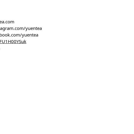
tea.com
stagram.com/yuentea
ebook.com/yuentea
/TFU1H00YSuk
m