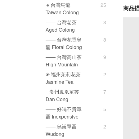
🔹台灣烏龍
25
商品
Taiwan Oolong
—— 台灣老茶
3
Aged Oolong
—— 台灣花香烏
8
龍 Floral Oolong
—— 台灣高山茶
9
High Mountain
❀ 福州茉莉花茶
2
Jasmine Tea
◽️ 潮州鳳凰單叢
7
Dan Cong
—— 好喝不貴單
5
叢 Inexpensive
—— 烏崬單叢
2
Wudong