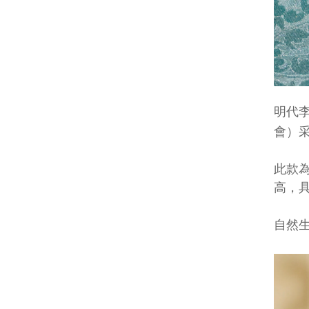
明代
會）采
此款
高，
自然