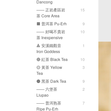
Dancong
—— 正岩產區岩
15
茶 Core Area
🟫 普洱茶 Pu-Erh
9
—— 好喝不貴岩
10
茶 Inexpensive
🔺 安溪鐵觀音
1
Iron Goddess
🔴 紅茶 Black Tea
10
🟡 黃茶 Yellow
3
Tea
🟤 黑茶 Dark Tea
9
—— 六堡茶
2
Liupao
—— 普洱熟茶
7
Ripe Pu-Erh