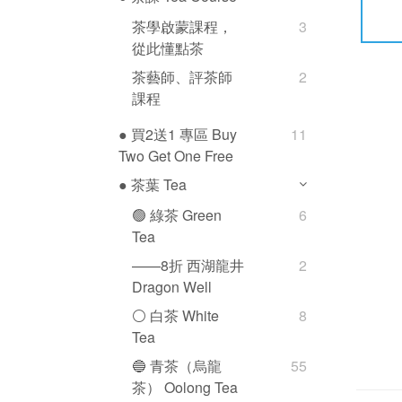
茶學啟蒙課程，
3
從此懂點茶
茶藝師、評茶師
2
課程
● 買2送1 專區 Buy
11
Two Get One Free
● 茶葉 Tea
🟢 綠茶 Green
6
Tea
——8折 西湖龍井
2
Dragon Well
⚪️ 白茶 White
8
Tea
🔵 青茶（烏龍
55
茶） Oolong Tea