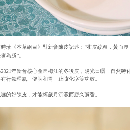
李時珍《本草綱目》對新會陳皮記述：“柑皮紋粗，黃而厚
者為勝”。
為2021年新會核心產區梅江的冬後皮，陽光日曬，自然
具有行氣理氣、健脾和胃、止咳化痰等功效。
生曬的好陳皮，才能經歲月沉澱而曆久彌香。