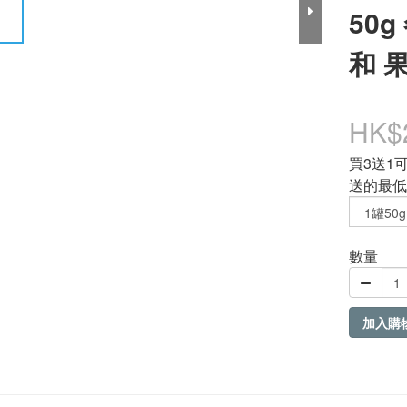
50
和 
HK$
買3送1
送的最低
數量
加入購