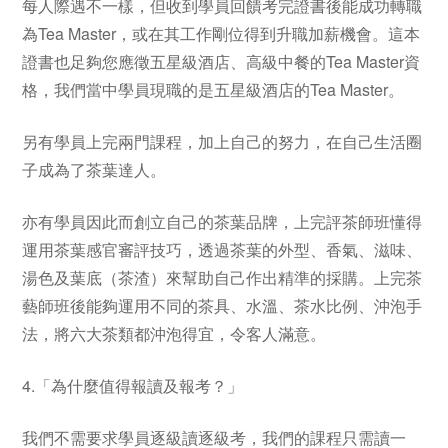
每人際遇不一樣，但收到學員回饋考完證書後能成功轉職
為Tea Master，或在其工作剛位得到升職加薪機會。這本
證書也足夠您應徵五星級酒店、高級中餐的Tea Master資
格，我們當中學員現職的是五星級酒店的Tea Master。
另有學員上完兩門課程，加上自己的努力，在自己生活圈
子成為了茶葉達人。
亦有學員因此而創立自己的茶葉品牌，上完評茶師班懂得
運用茶葉感官審評技巧，透過茶葉的外型、香氣、滋味、
湯色及葉底（茶渣）來幫助自己作出精準的採購。上完茶
藝師班後能夠運用不同的茶具、水溫、茶水比例、沖泡手
法，將六大茶類都沖泡得宜，令客人滿意。
4.「為什麼值得報讀及報考？」
我們不需要求學員逐級讀逐級考，我們的課程只需讀一