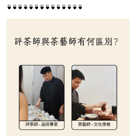
🍵🍵🍵🍵🍵🍵🍵🍵🍵🍵🍵🍵🍵🍵