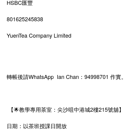
HSBC
匯豐
801625245838
YuenTea Company Limited
轉帳後請
WhatsApp Ian Chan
：
94998701
作實。
【
🌟
教學專用茶室：尖沙咀中港城
2
樓
215
號舖】
日期：以茶班授課日開放