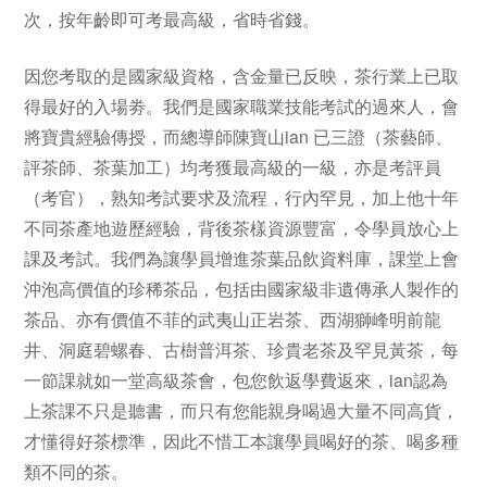
次，按年齡即可考最高級，省時省錢。
因您考取的是國家級資格，含金量已反映，茶行業上已取
得最好的入場劵。我們是國家職業技能考試的過來人，會
將寶貴經驗傳授，而總導師陳寶山ian 已三證（茶藝師、
評茶師、茶葉加工）均考獲最高級的一級，亦是考評員
（考官），熟知考試要求及流程，行內罕見，加上他十年
不同茶產地遊歷經驗，背後茶樣資源豐富，令學員放心上
課及考試。我們為讓學員增進茶葉品飲資料庫，課堂上會
沖泡高價值的珍稀茶品，包括由國家級非遺傳承人製作的
茶品、亦有價值不菲的武夷山正岩茶、西湖獅峰明前龍
井、洞庭碧螺春、古樹普洱茶、珍貴老茶及罕見黃茶，每
一節課就如一堂高級茶會，包您飲返學費返來，ian認為
上茶課不只是聽書，而只有您能親身喝過大量不同高貨，
才懂得好茶標準，因此不惜工本讓學員喝好的茶、喝多種
類不同的茶。