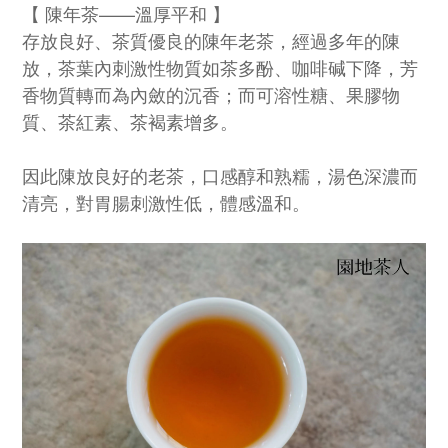
【 陳年茶——溫厚平和 】
存放良好、茶質優良的陳年老茶，經過多年的陳
放，茶葉內刺激性物質如茶多酚、咖啡碱下降，芳
香物質轉而為內斂的沉香；而可溶性糖、果膠物
質、茶紅素、茶褐素增多。
因此陳放良好的老茶，口感醇和熟糯，湯色深濃而
清亮，對胃腸刺激性低，體感溫和。