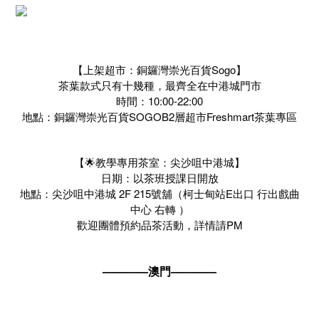
【上架超市：銅鑼灣崇光百貨Sogo】
茶葉款式只有十幾種，最齊全在中港城門市
時間：10:00-22:00
地點：銅鑼灣崇光百貨SOGOB2層超市Freshmart茶葉專區
【🌟教學專用茶室：尖沙咀中港城】
日期：以茶班授課日開放
地點：尖沙咀中港城 2F 215號舖（柯士甸站E出口 行出戲曲
中心 右轉 ）
歡迎團體預約品茶活動，詳情請PM
————澳門————