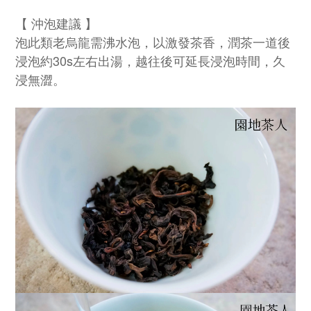
【 沖泡建議 】
泡此類老烏龍需沸水泡，以激發茶香，潤茶一道後
浸泡約30s左右出湯，越往後可延長浸泡時間，久
浸無澀。