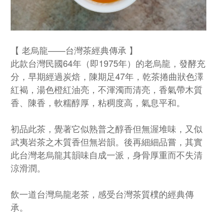
【 老烏龍——台灣茶經典傳承 】
此款台灣民國64年（即1975年）的老烏龍，發酵充
分，早期經過炭焙，陳期足47年，乾茶捲曲狀色澤
紅褐，湯色橙紅油亮，不渾濁而清亮，香氣帶木質
香、陳香，軟糯醇厚，粘稠度高，氣息平和。
初品此茶，覺著它似熟普之醇香但無渥堆味，又似
武夷岩茶之木質香但無岩韻。後再細細品嘗，其實
此台灣老烏龍其韻味自成一派，身骨厚重而不失清
涼滑潤。
飲一道台灣烏龍老茶，感受台灣茶質樸的經典傳
承。