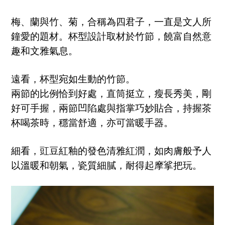
梅、蘭與竹、菊，合稱為四君子，一直是文人所
鐘愛的題材。杯型設計取材於竹節，饒富自然意
趣和文雅氣息。
遠看，杯型宛如生動的竹節。
兩節的比例恰到好處，直筒挺立，瘦長秀美，剛
好可手握，兩節凹陷處與指掌巧妙貼合，持握茶
杯喝茶時，穩當舒適，亦可當暖手器。
細看，豇豆紅釉的發色清雅紅潤，如肉膚般予人
以溫暖和朝氣，瓷質細膩，耐得起摩挲把玩。