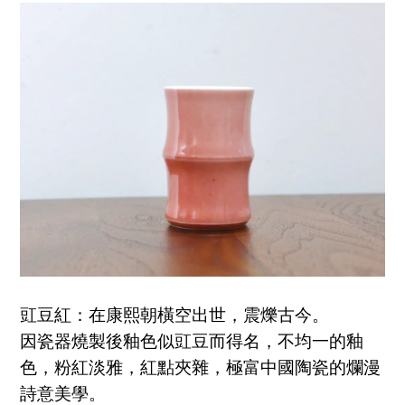
豇豆紅：在康熙朝橫空出世，震爍古今。
因瓷器燒製後釉色似豇豆而得名，不均一的釉
色，粉紅淡雅，紅點夾雜，極富中國陶瓷的爛漫
詩意美學。