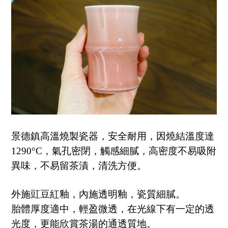
景德鎮高溫燒製瓷器，安全耐用，因燒結溫度達
1290°C，氣孔密閉，觸感細膩，高密度不易吸附
異味，不易留茶漬，清洗方便。
外施豇豆紅釉，內施透明釉，瓷質細膩。
胎體厚度適中，輕盈微透，在光線下有一定的透
光度，更能欣賞茶湯的通透質地。