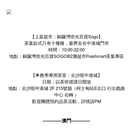
【上架超市：銅鑼灣崇光百貨Sogo】
茶葉款式只有十幾種，最齊全在中港城門市
時間：10:00-22:00
地點：銅鑼灣崇光百貨SOGOB2層超市Freshmart茶葉專區
【🌟教學專用茶室：尖沙咀中港城】
日期：以茶班授課日開放
地點：尖沙咀中港城 2F 215號舖（柯士甸站E出口 行出戲曲
中心 右轉 ）
歡迎團體預約品茶活動，詳情請PM
————澳門————