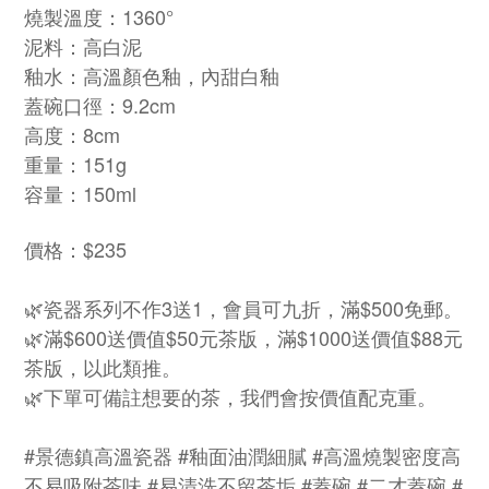
燒製溫度：1360°
泥料：高白泥
釉水：高溫顏色釉，內甜白釉
蓋碗口徑：9.2cm
高度：8cm
重量：151g
容量：150ml
價格：$235
🌿瓷器系列不作3送1，會員可九折，滿$500免郵。
🌿滿$600送價值$50元茶版，滿$1000送價值$88元
茶版，以此類推。
🌿下單可備註想要的茶，我們會按價值配克重。
#景德鎮高溫瓷器 #釉面油潤細膩 #高溫燒製密度高
不易吸附茶味 #易清洗不留茶垢 #蓋碗 #二才蓋碗 #