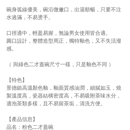
碗身弧線優美，碗沿微撇口，出湯順暢，只要不注
水過滿，不易燙手。
口徑適中，輕盈易握，無論男女使用皆合適。
圓口設計，整體造型周正，獨特釉色，又不失活潑
感。
（ 與綠色二才蓋碗尺寸一樣，只是釉色不同 ）
【特色】
景德鎮高溫顏色釉，釉面質感油潤，細膩如玉，燒
製溫度高，瓷器結構密度高，不易吸附茶味水分，
適泡茶類多樣，且不易留茶垢，清洗方便。
【產品信息】
品名：粉色二才蓋碗