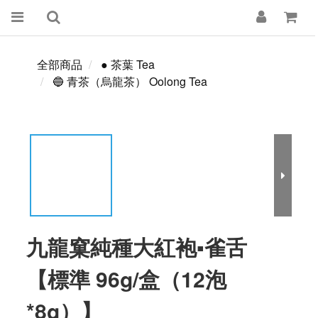
全部商品
● 茶葉 Tea
🔵 青茶（烏龍茶） Oolong Tea
九龍窠純種大紅袍▪雀舌
【標準 96g/盒（12泡
*8g）】