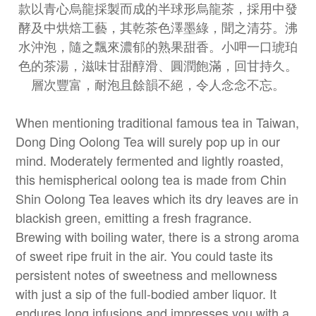
款以青心烏龍採製而成的半球形烏龍茶，採用中發
酵及中烘焙工藝，其乾茶色澤墨綠，聞之清芬。沸
水沖泡，隨之飄來濃郁的熟果甜香。小呷一口琥珀
色的茶湯，滋味甘甜醇滑、圓潤飽滿，回甘持久。
層次豐富，耐泡且餘韻不絕，令人念念不忘。
When mentioning traditional famous tea in Taiwan,
Dong Ding Oolong Tea will surely pop up in our
mind. Moderately fermented and lightly roasted,
this hemispherical oolong tea is made from Chin
Shin Oolong Tea leaves which its dry leaves are in
blackish green, emitting a fresh fragrance.
Brewing with boiling water, there is a strong aroma
of sweet ripe fruit in the air. You could taste its
persistent notes of sweetness and mellowness
with just a sip of the full-bodied amber liquor. It
endures long infusions and impresses you with a