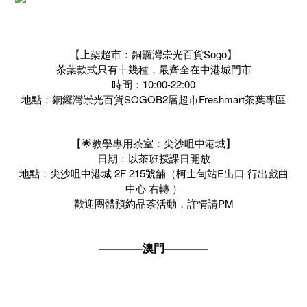
【上架超市：銅鑼灣崇光百貨Sogo】
茶葉款式只有十幾種，最齊全在中港城門市
時間：10:00-22:00
地點：銅鑼灣崇光百貨SOGOB2層超市Freshmart茶葉專區
【🌟教學專用茶室：尖沙咀中港城】
日期：以茶班授課日開放
地點：尖沙咀中港城 2F 215號舖（柯士甸站E出口 行出戲曲
中心 右轉 ）
歡迎團體預約品茶活動，詳情請PM
————澳門————