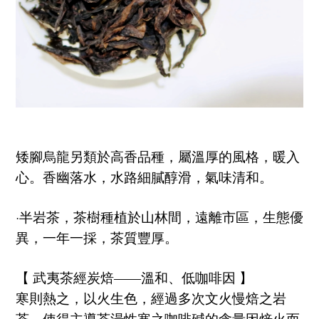
矮腳烏龍另類於高香品種，屬溫厚的風格，暖入
心。香幽落水，水路細膩醇滑，氣味清和。
·半岩茶，茶樹種植於山林間，遠離市區，生態優
異，一年一採，茶質豐厚。
【
武夷茶經炭焙
溫和、低咖啡因
】
——
寒則熱之，以火生色，經過多次文火慢焙之岩
茶，使得主導茶湯性寒之咖啡碱的含量因焙火而