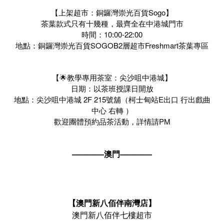
【上架超市：銅鑼灣崇光百貨Sogo】
茶葉款式只有十幾種，最齊全在中港城門市
時間：10:00-22:00
地點：銅鑼灣崇光百貨SOGOB2層超市Freshmart茶葉專區
【🌟教學專用茶室：尖沙咀中港城】
日期：以茶班授課日開放
地點：尖沙咀中港城 2F 215號舖（柯士甸站E出口 行出戲曲
中心 右轉 ）
歡迎團體預約品茶活動，詳情請PM
————澳門————
【澳門新八佰伴南灣店】
澳門新八佰伴七樓超市