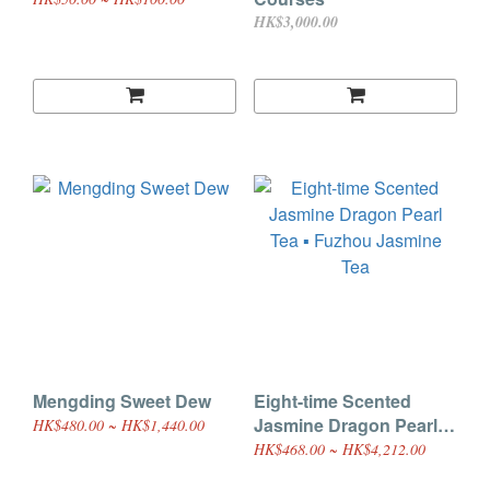
HK$3,000.00
Mengding Sweet Dew
Eight-time Scented
Jasmine Dragon Pearl
HK$480.00 ~ HK$1,440.00
Tea ▪ Fuzhou Jasmine
HK$468.00 ~ HK$4,212.00
Tea