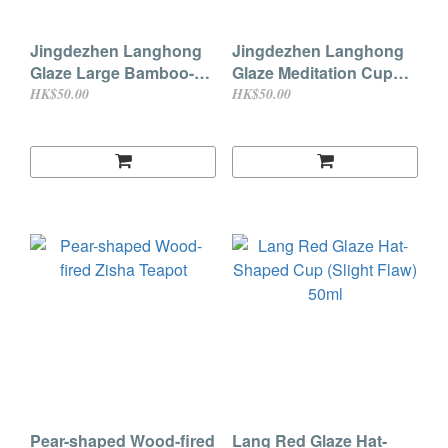
Jingdezhen Langhong
Jingdezhen Langhong
Glaze Large Bamboo-
Glaze Meditation Cup
joint Cup (Minor
(Minor Imperfection)
HK$50.00
HK$50.00
Imperfection)
Pear-shaped Wood-fired
Lang Red Glaze Hat-