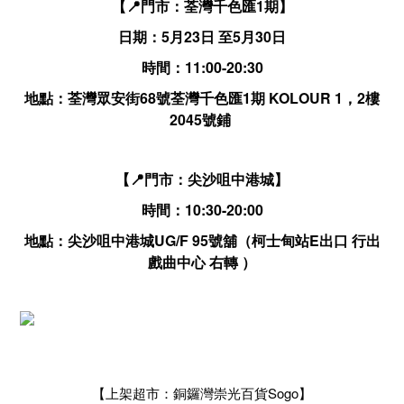
【📍門市：荃灣千色匯1期】
日期：5月23日 至5月30日
時間：11:00-20:30
地點：荃灣眾安街68號荃灣千色匯1期 KOLOUR 1，2樓
2045號鋪
【📍門市：尖沙咀中港城】
時間：10:30-20:00
地點：尖沙咀中港城UG/F 95號舖（柯士甸站E出口 行出
戲曲中心 右轉 ）
【上架超市：銅鑼灣崇光百貨Sogo】