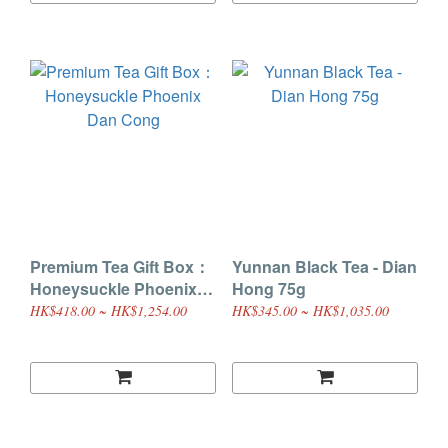
Premium Tea Gift Box：
Yunnan Black Tea - Dian
Honeysuckle Phoenix
Hong 75g
Dan Cong
HK$418.00 ~ HK$1,254.00
HK$345.00 ~ HK$1,035.00