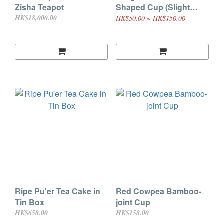
Zisha Teapot
Shaped Cup (Slight
Flaw) 50ml
HK$18,000.00
HK$50.00 ~ HK$150.00
Ripe Pu'er Tea Cake in
Red Cowpea Bamboo-
Tin Box
joint Cup
HK$658.00
HK$158.00