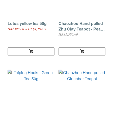
Lotus yellow tea 50g
Chaozhou Hand-pulled
Zhu Clay Teapot ▪ Pear
HK$398.00 ~ HK$1,194.00
Shape 90ml
HK$1,500.00