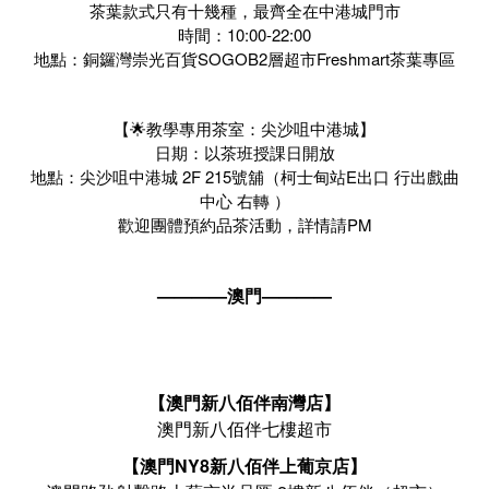
茶葉款式只有十幾種，最齊全在中港城門市
時間：10:00-22:00
地點：銅鑼灣崇光百貨SOGOB2層超市Freshmart茶葉專區
【🌟教學專用茶室：尖沙咀中港城】
日期：以茶班授課日開放
地點：尖沙咀中港城 2F 215號舖（柯士甸站E出口 行出戲曲
中心 右轉 ）
歡迎團體預約品茶活動，詳情請PM
————澳門————
【澳門新八佰伴南灣店】
澳門新八佰伴七樓超市
【澳門NY8新八佰伴上葡京店】