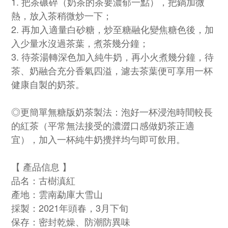
1. 把茶碾碎（奶茶的茶要濃郁一點），把鍋加微
熱，放入茶稍微炒一下；
2. 再加入適量白砂糖，炒至糖融化變焦糖色後，加
入少量水沒過茶葉，煮茶幾分鐘；
3. 待茶湯轉深色加入純牛奶，再小火煮幾分鐘，待
茶、奶融合充分香氣四溢，濾去茶葉便可享用一杯
健康自製的奶茶。
◎更簡單無糖版奶茶製法：泡好一杯浸泡時間較長
的紅茶（平常無法接受的濃澀口感做奶茶正適
宜），加入一杯純牛奶攪拌均勻即可飲用。
【 產品信息 】
品名：古樹滇紅
產地：雲南勐庫大雪山
採製：2021年頭春，3月下旬
保存：密封乾燥、防潮防異味