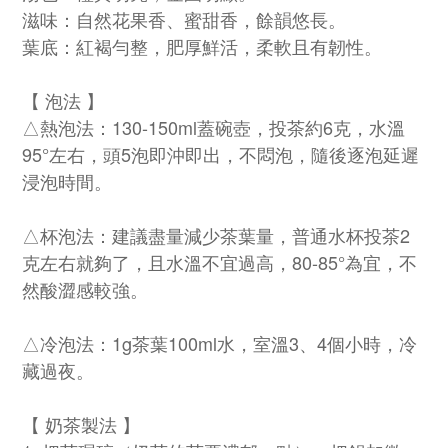
滋味：自然花果香、蜜甜香，餘韻悠長。
葉底：紅褐勻整，肥厚鮮活，柔軟且有韌性。
【 泡法 】
△熱泡法：130-150ml蓋碗壺，投茶約6克，水溫
95°左右，頭5泡即沖即出，不悶泡，隨後逐泡延遲
浸泡時間。
△杯泡法：建議盡量減少茶葉量，普通水杯投茶2
克左右就夠了，且水溫不宜過高，80-85°為宜，不
然酸澀感較強。
△冷泡法：1g茶葉100ml水，室溫3、4個小時，冷
藏過夜。
【 奶茶製法 】