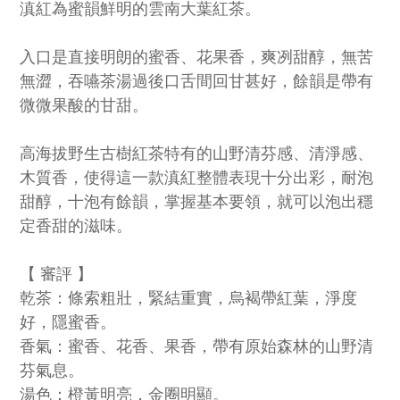
滇紅為蜜韻鮮明的雲南大葉紅茶。
入口是直接明朗的蜜香、花果香，爽冽甜醇，無苦
無澀，吞嚥茶湯過後口舌間回甘甚好，餘韻是帶有
微微果酸的甘甜。
高海拔野生古樹紅茶特有的山野清芬感、清淨感、
木質香，使得這一款滇紅整體表現十分出彩，耐泡
甜醇，十泡有餘韻，掌握基本要領，就可以泡出穩
定香甜的滋味。
【 審評 】
乾茶：條索粗壯，緊結重實，烏褐帶紅葉，淨度
好，隱蜜香。
香氣：蜜香、花香、果香，帶有原始森林的山野清
芬氣息。
湯色：橙黃明亮，金圈明顯。