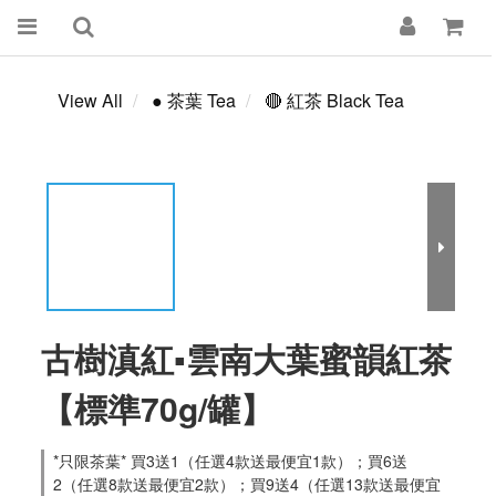
View All
● 茶葉 Tea
🔴 紅茶 Black Tea
古樹滇紅▪雲南大葉蜜韻紅茶
【標準70g/罐】
*只限茶葉* 買3送1（任選4款送最便宜1款）；買6送
2（任選8款送最便宜2款）；買9送4（任選13款送最便宜