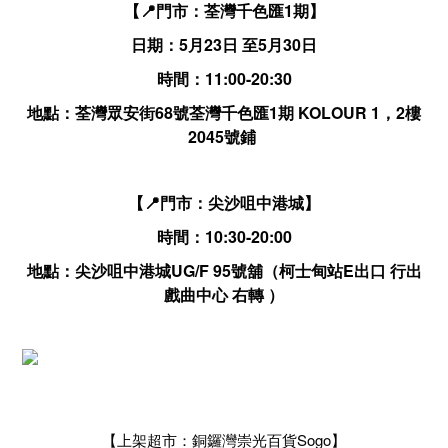
【📍門市：荃灣千色匯1期】
日期：5月23日 至5月30日
時間：11:00-20:30
地點：荃灣眾安街68號荃灣千色匯1期 KOLOUR 1，2樓
2045號鋪
【📍門市：尖沙咀中港城】
時間：10:30-20:00
地點：尖沙咀中港城UG/F 95號舖（柯士甸站E出口 行出
戲曲中心 右轉 ）
【上架超市：銅鑼灣崇光百貨Sogo】