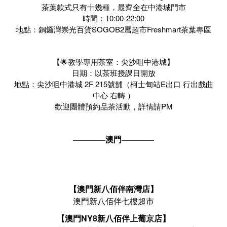
茶葉款式只有十幾種，最齊全在中港城門市
時間：10:00-22:00
地點：銅鑼灣崇光百貨SOGOB2層超市Freshmart茶葉專區
【🌟教學專用茶室：尖沙咀中港城】
日期：以茶班授課日開放
地點：尖沙咀中港城 2F 215號舖（柯士甸站E出口 行出戲曲
中心 右轉 ）
歡迎團體預約品茶活動，詳情請PM
————澳門————
【澳門新八佰伴南灣店】
澳門新八佰伴七樓超市
【澳門NY8新八佰伴上葡京店】