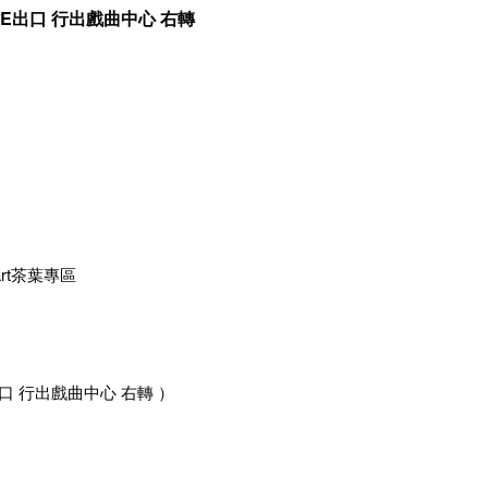
站E出口 行出戲曲中心 右轉
rt茶葉專區
口 行出戲曲中心 右轉 ）