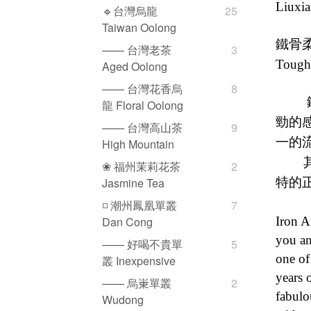
Liuxia
🔹台灣烏龍
25
Taiwan Oolong
鐵骨
—— 台灣老茶
3
Tough
Aged Oolong
—— 台灣花香烏
8
龍 Floral Oolong
勁的
—— 台灣高山茶
9
一的
High Mountain
❀ 福州茉莉花茶
2
特的
Jasmine Tea
◽️ 潮州鳳凰單叢
7
Iron A
Dan Cong
you an
—— 好喝不貴單
5
one of
叢 Inexpensive
years 
—— 烏崬單叢
2
fabulo
Wudong