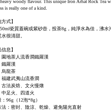
 heavy woody flavour. This unique Iron Arhat Rock Tea wit
ss is really one of a kind.
泡方式】
瓷質蓋碗或紫砂壺，投茶
，純淨水為佳，沸水
50ml
8g
尾水很清甜。
品信息】
：園地茶人流香澗鐵羅漢
：鐵羅漢
：烏龍茶
：福建武夷山流香澗
：古法炭焙、文火慢燉
：中足火、四道火
量：
（
泡
）
96g
12
*8g
方法：密封、陰涼、乾燥、避免陽光直射