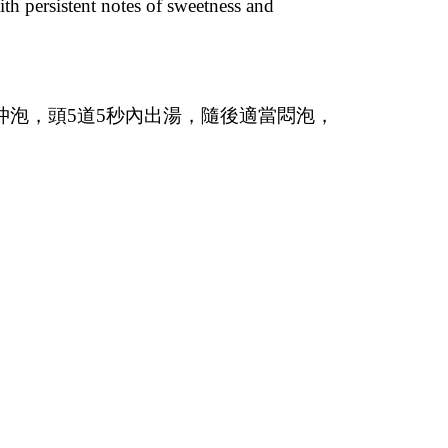
h persistent notes of sweetness and
沖泡，頭
道
秒內出湯，隨後適當悶泡，
5
5