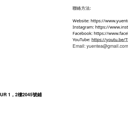
聯絡方法:
Website:
https://www.yuen
Instagram:
https://www.in
Facebook:
https://www.fac
YouTube:
https://youtu.be
Email: yuentea@gmail.co
R 1，2樓2045號鋪