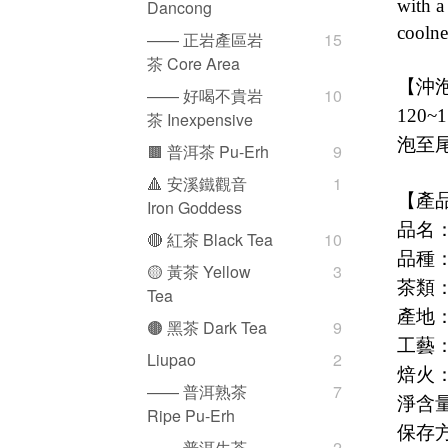
with a
Dancong
coolne
—— 正岩產區岩
15
茶 Core Area
【沖
—— 好喝不貴岩
10
120~1
茶 Inexpensive
泡至
🟫 普洱茶 Pu-Erh
9
🔺 安溪鐵觀音
1
【產
Iron Goddess
品名
🔴 紅茶 Black Tea
10
品種
🟡 黃茶 Yellow
3
茶類
Tea
產地
🟤 黑茶 Dark Tea
9
工藝
Liupao
2
焙火
—— 普洱熟茶
7
淨含
Ripe Pu-Erh
保存
—— 普洱生茶
2