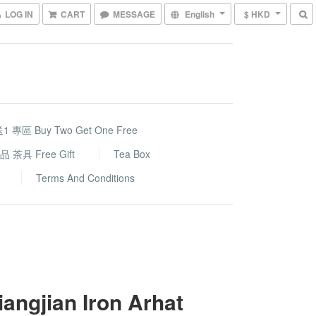
LOG IN
CART
MESSAGE
English
$ HKD
1 專區 Buy Two Get One Free
 茶具 Free Gift
Tea Box
Terms And Conditions
iangjian Iron Arhat