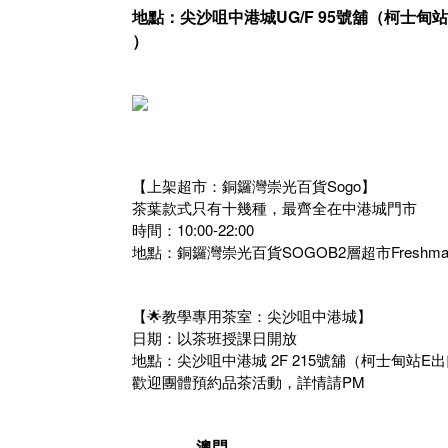
地點：尖沙咀中港城UG/F 95號舖（柯士甸
）
【上架超市：銅鑼灣崇光百貨Sogo】
茶葉款式只有十幾種，最齊全在中港城門市
時間：10:00-22:00
地點：銅鑼灣崇光百貨SOGOB2層超市Freshma
【🌟教學專用茶室：尖沙咀中港城】
日期：以茶班授課日開放
地點：尖沙咀中港城 2F 215號舖（柯士甸站E出
歡迎團體預約品茶活動，詳情請PM
————澳門————