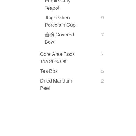
Purple-Clay
Teapot
Jingdezhen
9
Porcelain Cup
蓋碗 Covered
7
Bowl
Core Area Rock
7
Tea 20% Off
Tea Box
5
Dried Mandarin
2
Peel