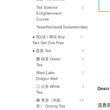
Tea Science
3
Enlightenment
Course
Teaartistclass&teatasterclass
2
● 買2送1 專區 Buy
11
Two Get One Free
● 茶葉 Tea
🟢 綠茶 Green
6
Tea
West Lake
2
Dragon Well
⚪️ 白茶 White
8
Descr
Tea
🔵 青茶（烏龍
55
流香
茶） Oolong Tea