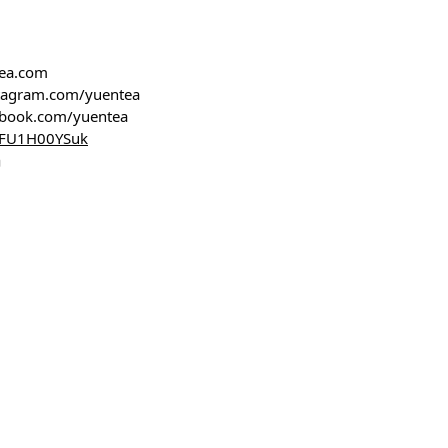
tea.com
stagram.com/yuentea
ebook.com/yuentea
/TFU1H00YSuk
m